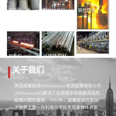
热风炉、热风总管
高炉出铁口铁水连续测温
钢包烘烤
加热炉
线棒材/型材/管材
冷轧-退火
关于我们
About us
美国威廉姆逊(Williamson) 美国威廉姆逊公司
(Williamson)以解决工业领域中非接触测温的
疑难问题而著称。1952年，威廉姆逊开发出
了世界上第一台利用光学技术测量物体表面
温...