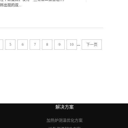
在确保测温功能的稳定性的基础之上再来
出现的双...
谱测量异常的情况便可以申请售后服务。
后，便可以在判断自身测温需求等级的基
可以顺利开展的同时也研发...
那么具体而言用户需要了解此类测温设备
温仪在使用过程中经过适合的标记活动来开
厂生产实验所需的温度区间进行混合。使
温的本质作用表现在日常生产制造活动中
...
5
6
7
8
9
10
下一页
双波长测温仪在科研范畴所具有的应用成效
应的放大器设备以及可信的人员操控来使
测量需求的领域当中，同时也实时展现出
干扰在仪器的成像与瞄准等辅助装置的应用
具有便捷性的基础成效之外可以装置仪器
可以带给企业良好的辅助效果，同时也不
用户通过了解双波长测温仪所具有的服务
时使得待测信号被准确提出。让此类具有
用，同时也在实验中不断检...
解决方案
加热炉测温优化方案