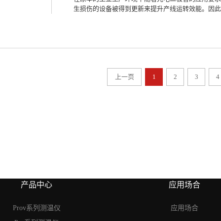
行阶段和中坚阶段来对设备开展不定时的功能测验。
生损伤的设备被得到更新来提升产线运转效能。因此所
开展日常的活动，当设备组件的灵敏程度降低以及光
用户通过了解选择双波长测温仪的具体的注意事项之
础上来开展仪器的搜寻活动。确保双色测温的研究实验
波长测温仪便受到了众多用户的关注以及准确应用，
哪方面的服务特性情况？1.测温区间合理双波长测
展具体的输入工作，通过激光调制频率来对仪器与工
得输入和输出的信号达到应用制造的需求之后，让测
上一页
1
2
3
4
不再受限于测温设备自身的空间。2.克服能量干扰
是与设备自身的抗压能力相关，使得设备可以利用相
得干扰作用更小。让设备可以被应用到具有更多能力
在测量工作进展中的抗能量干扰能力。3.克服光学
上是依靠基础的光学原理结合组件，使得光学镜头在
在光学平台上。让光学性质的组件产品以及应用原理
会影响到测量活动的具体进行且化光学干扰为动力。
特性之后，便可以在利用内置设备进行数据采集的同
良好服务效益的科技设备可以在更多的测温领域得到应
产品中心
应用场合
Prov系列测温仪
应用场合