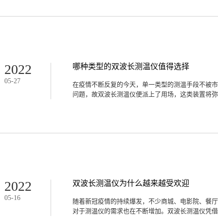
温和克服一些离子和激光能量干扰的功能，但是我们
选择产品应该注意哪些问题，下面为大家解析原因。1
的时候需要考虑一下产品操作的方便性，如果在一些
于复杂，那样容易造成比较慢的速度或者不方便人工
产品方便人工去操作测温，那样才会得到正确的测量数
长测温仪的目的就是为了能准确的得到测量的数值，
点要了解的，如果测量的温度数值和实际温度数值不
2022
哪种类型的双波长测温仪值得选择
在选购的时候应该要保证仪器能快速准确得到相关的温
05
-
27
在不同商家手下定价有高有低，有的高价甚至比低价
在疫情不断反复的今天，单一类型的测温手段不被市
品的功能和无瑕疵的产品质量，通过在市场上不同商
问题，故双波长测温仪便派上了用场，这类装置将弥补
质量、测量数值的准确性之后，根据性价比来选择仪
使用人员的负担，选择好质量的测温仪要严格检查多
仪器的准确性出发去选择产品，避免选到质量不好的仪
足和缺陷，故被大量投入到市场中。现阶段的问题重
仪值得被意向客户选择，结合下述内容便可大致推断
的测温仪双波长测温仪能否确保较准确的测试结果，
准，虽然数据不可能做到分毫不差，但是偏差过大的
的结果想要被用在实际场景之中，就要尽可能缩短偏
的测温仪双波长测温仪的价位高于部分功能单一的测
在于当价位远远高于统一标准，现象背后的原因值得
2022
双波长测温仪为什么越来越受欢迎
象，只会令自身错失购入较佳测温仪的机会，不利于
05
-
16
的测温仪鉴于该类型测温仪被使用的频率持续增长，
随着新冠疫情的持续爆发，不少商城、电影院、餐厅
题，只怕会延长测温所花的时间，延误整项工作的进
对于测温仪的需求也在不断增加。双波长测温仪凭借自