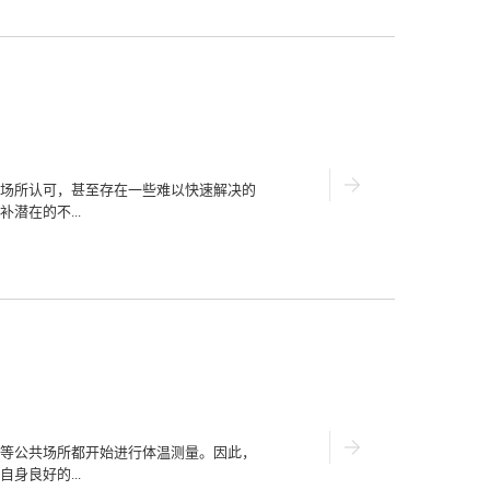
也要了解在选择产品的注意事项，那么在
. 注意操作是否方便在选购双波长测温仪
需要快速测量温度的场景中使用的时候过
去操作，所以在选择的时候应该要考虑到
值。2. 注意了解测量是否准确使用双波
准确的数值对于实验顺利的进行下去是重
一样，那对实验来说是较大的问题，所以
度数值。3. 注意产品性价比同一款产品
贵一两倍，所以选择仪器的时候应根据产
场所认可，甚至存在一些难以快速解决的
家的测温仪进行对比，在认真考虑仪器的
潜在的不...
器。好的双波长测温仪在本质上能够缓解
种层面，从仪器的好质量、方便操作加上
器以免在使用的过程...
新摆放在桌面上，那就是哪种类型的测温
出较佳的备选对象。1、测试效果较准确
这是客户判断这类装置会查看的衡量标
问题不能被忽视。换言之，从测温仪得到
差和正确数值间的距离。2、售价较合理
温装置，这是被客户认可的事实，关键点
被深究。客户一旦跳过这种不大正常的现
测温工作的推进。3、操控方式相对简便
过于繁琐的操控方式会为客户带来新的问
等公共场所都开始进行体温测量。因此，
度。当所处的位置是人员出入量较大的商
身良好的...