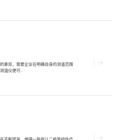
简化操控流程。双波长测温仪对于客户的
温仪呈现在外的特点总结到位，结合其优
能询问关乎测温方式和效果的诸多内...
仪为什么越来越受欢迎呢？1、抗干扰性
红外能量振幅。其传感器测量的是被测范
学干扰的影响，如果来自背景干扰热源的
双波长测温仪，其传感器能够修正发射率
数光学障碍的干扰，如沾污的镜头等。
对出炉钢坯进行及时有效的温度测量，当
时间超过几秒，就无法测出板坯的准确温
在传感器和远程接口模块中能够同时实时
、发射率信号强度、信号稀释因子和传感
的差异，需要企业在明确自身的测温范围
发射率信号强度，经PLC送到上位机供实
温仪便可...
测温系统由一个多波长标准探头、一个内
软件的远程可编程接口模块、一套水冷空
作时，红外探头将采集到的多个波...
也便利用户挑选工作的顺利开展让好的测
双波长测温仪自身的组件情况相较于其他单
存场景的空间大小以及需求等级来对仪器
对应用场合进行细分，让测温可以通过发
2.注意使用效果相邻波长内的辐射能力可
以智能的根据双波波段信号能量的指数来
温活动的基本诉求，同时也达到缓解能量
础上来展示多项测温活动。3.注意售后服
配程度相关，操作人员需要在设备的试运
在不断提高，使得一些有让二极管组件产