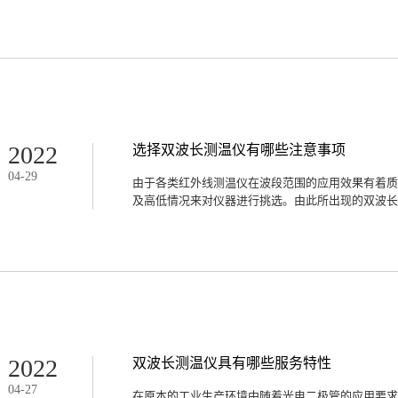
场等公共场所，只怕会耽误消费者的正常处于，故要
吸引力主要聚焦于其具备的功能上，前期有必要把测
势加以考量。选购该类型测温仪的过程中，客户要尽可
使用效果，逐渐在市场上传播开。那么，双波长测温
强传统的单波长红外测温仪，在特定波长范围内测量
围内的平均温度，且受发射率变化、沾污的镜头和光
红外能量足够大，还会影响到传感器的读数。因此,
变化带来的影响，并且可以克服烟雾、灰尘以及大多
2、测量数据准确双波长过滤器可以确保在短时间内
板坯从炉内一出来时，就须其温度，一旦板坯出来的
2022
选择双波长测温仪有哪些注意事项
度，因为此时板坯的表面温度和内部温度已经不同。
04
-
29
显示多种被测参数，即过滤后的板温、未过滤的板温
由于各类红外线测温仪在波段范围的应用效果有着质
器工作环境温度，其中二路信号，即过滤温度信号和
及高低情况来对仪器进行挑选。由此所出现的双波长测
时显示、存储、打印、报警设定等。3、系统简单该
置可编程数据显示处理器、一个带双波长过滤器专用
气吹扫装置、传感器调整支架及传输信号线等组成。工
以针对大多数企业操控的需求来延长测温区间，同时
温仪器帮助矫正日常采集的数据。1.注意应用场合
色和单波段的仪器更为复杂，从而需要企业对自身生
进行配置。在确保功能得到完善发挥的基础条件上再
射率的矫正活动来对场景活动产生良好的助力作用。
以在双波长测温仪的运作中得到等比吸收，同时也可
确定温度情况。使得仪器的使用效果可以满足企业测
2022
双波长测温仪具有哪些服务特性
衰减的效果，帮助仪器可以在克服众多干扰因子的基
04
-
27
务光谱的具体应用范畴和应用时效与设备和产线的匹
在原本的工业生产环境中随着光电二极管的应用要求