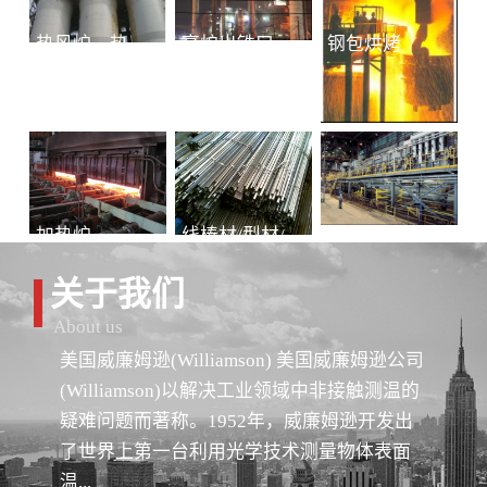
热风炉、热风总管
高炉出铁口铁水连续测温
钢包烘烤
加热炉
线棒材/型材/管材
冷轧-退火
关于我们
About us
美国威廉姆逊(Williamson) 美国威廉姆逊公司
(Williamson)以解决工业领域中非接触测温的
疑难问题而著称。1952年，威廉姆逊开发出
了世界上第一台利用光学技术测量物体表面
温...