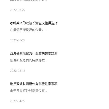
多，不仅仅可以测量视野内较高的温度点，也可以对一
2022
-
06
-
27
些人们无法手动去测量温度的物品或者场景来进行测
温。虽然仪器具有快速测温和克服一些离子和激光能量
干扰的功能，但是我们也要了解在选择产品的注意事
项，那么在选择产品应该注意哪些问题，下面为大家解
哪种类型的双波长测温仪值得选择
析原因。1. 注意操作是否方便在选购双波长测温仪的时
候需要考虑一下产品操作的方便性，如果在一些需要快
在疫情不断反复的今天，...
速测量温度的场景中使用的时候过于复杂，那样...
单一类型的测温手段不被市场所认可，甚至存在一些难
2022
-
05
-
27
以快速解决的问题，故双波长测温仪便派上了用场，这
类装置将弥补潜在的不足和缺陷，故被大量投入到市场
中。现阶段的问题重新摆放在桌面上，那就是哪种类型
的测温仪值得被意向客户选择，结合下述内容便可大致
双波长测温仪为什么越来越受欢迎
推断出较佳的备选对象。1、测试效果较准确的测温仪双
波长测温仪能否确保较准确的测试结果，这是客户判断
随着新冠疫情的持续爆发...
这类装置会查看的衡量标准，虽然数据不可能...
，不少商城、电影院、餐厅等公共场所都开始进行体温
2022
-
05
-
16
测量。因此，对于测温仪的需求也在不断增加。双波长
测温仪凭借自身良好的使用效果，逐渐在市场上传播
开。那么，双波长测温仪为什么越来越受欢迎呢？1、抗
干扰性强传统的单波长红外测温仪，在特定波长范围内
选择双波长测温仪有哪些注意事项
测量红外能量振幅。其传感器测量的是被测范围内的平
均温度，且受发射率变化、沾污的镜头和光学干扰的影
由于各类红外线测温仪在...
响，如果来自背景干扰热源的红外能量足够大，...
波段范围的应用效果有着质的差异，需要企业在明确自
2022
-
04
-
29
身的测温范围及高低情况来对仪器进行挑选。由此所出
现的双波长测温仪便可以针对大多数企业操控的需求来