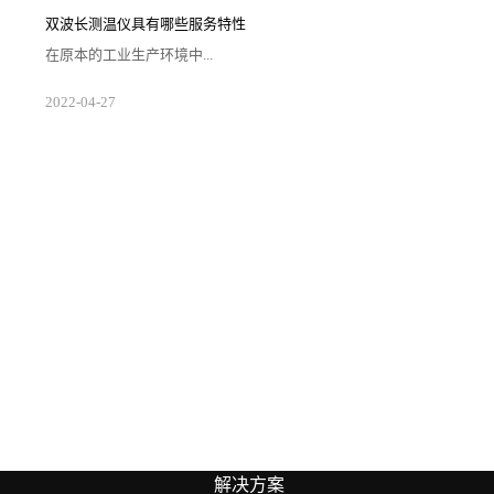
延长测温区间，同时也便利用户挑选工作的顺利开展让
好的测温仪器帮助矫正日常采集的数据。1.注意应用场
双波长测温仪具有哪些服务特性
合双波长测温仪自身的组件情况相较于其他单色和单波
段的仪器更为复杂，从而需要企业对自身生存场景的空
在原本的工业生产环境中...
间大小以及需求等级来对仪器进行配置。在确...
随着光电二极管的应用要求在不断提高，使得一些有让
2022
-
04
-
27
二极管组件产生损伤的设备被得到更新来提升产线运转
效能。因此所出现的双波长测温仪便受到了众多用户的
关注以及准确应用，那么具体而言用户需要了解此类测
温设备哪方面的服务特性情况？1.测温区间合理双波长
测温仪在使用过程中经过适合的标记活动来开展具体的
输入工作，通过激光调制频率来对仪器与工厂生产实验
所需的温度区间进行混合。使得输入和输出的...
解决方案