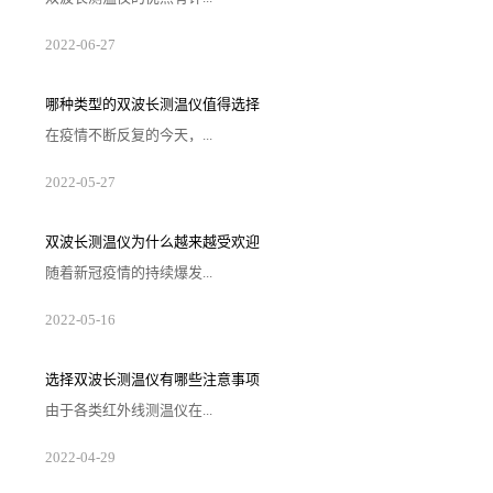
多，不仅仅可以测量视野内较高的温度点，也可以对一
2022
-
06
-
27
些人们无法手动去测量温度的物品或者场景来进行测
温。虽然仪器具有快速测温和克服一些离子和激光能量
干扰的功能，但是我们也要了解在选择产品的注意事
项，那么在选择产品应该注意哪些问题，下面为大家解
哪种类型的双波长测温仪值得选择
析原因。1. 注意操作是否方便在选购双波长测温仪的时
候需要考虑一下产品操作的方便性，如果在一些需要快
在疫情不断反复的今天，...
速测量温度的场景中使用的时候过于复杂，那样...
单一类型的测温手段不被市场所认可，甚至存在一些难
2022
-
05
-
27
以快速解决的问题，故双波长测温仪便派上了用场，这
类装置将弥补潜在的不足和缺陷，故被大量投入到市场
中。现阶段的问题重新摆放在桌面上，那就是哪种类型
的测温仪值得被意向客户选择，结合下述内容便可大致
双波长测温仪为什么越来越受欢迎
推断出较佳的备选对象。1、测试效果较准确的测温仪双
波长测温仪能否确保较准确的测试结果，这是客户判断
随着新冠疫情的持续爆发...
这类装置会查看的衡量标准，虽然数据不可能...
，不少商城、电影院、餐厅等公共场所都开始进行体温
2022
-
05
-
16
测量。因此，对于测温仪的需求也在不断增加。双波长
测温仪凭借自身良好的使用效果，逐渐在市场上传播
开。那么，双波长测温仪为什么越来越受欢迎呢？1、抗
干扰性强传统的单波长红外测温仪，在特定波长范围内
选择双波长测温仪有哪些注意事项
测量红外能量振幅。其传感器测量的是被测范围内的平
均温度，且受发射率变化、沾污的镜头和光学干扰的影
由于各类红外线测温仪在...
响，如果来自背景干扰热源的红外能量足够大，...
波段范围的应用效果有着质的差异，需要企业在明确自
2022
-
04
-
29
身的测温范围及高低情况来对仪器进行挑选。由此所出
现的双波长测温仪便可以针对大多数企业操控的需求来