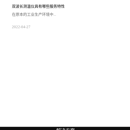
延长测温区间，同时也便利用户挑选工作的顺利开展让
好的测温仪器帮助矫正日常采集的数据。1.注意应用场
双波长测温仪具有哪些服务特性
合双波长测温仪自身的组件情况相较于其他单色和单波
段的仪器更为复杂，从而需要企业对自身生存场景的空
在原本的工业生产环境中...
间大小以及需求等级来对仪器进行配置。在确...
随着光电二极管的应用要求在不断提高，使得一些有让
2022
-
04
-
27
二极管组件产生损伤的设备被得到更新来提升产线运转
效能。因此所出现的双波长测温仪便受到了众多用户的
关注以及准确应用，那么具体而言用户需要了解此类测
温设备哪方面的服务特性情况？1.测温区间合理双波长
测温仪在使用过程中经过适合的标记活动来开展具体的
输入工作，通过激光调制频率来对仪器与工厂生产实验
所需的温度区间进行混合。使得输入和输出的...