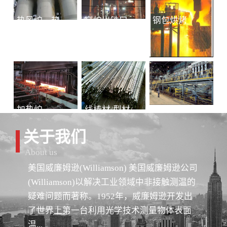
热风炉、热风总管
高炉出铁口铁水连续测温
钢包烘烤
加热炉
线棒材/型材/管材
冷轧-退火
关于我们
About us
美国威廉姆逊(Williamson) 美国威廉姆逊公司
(Williamson)以解决工业领域中非接触测温的
疑难问题而著称。1952年，威廉姆逊开发出
了世界上第一台利用光学技术测量物体表面
温...