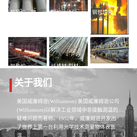
热风炉、热风总管
高炉出铁口铁水连续测温
钢包烘烤
加热炉
线棒材/型材/管材
冷轧-退火
关于我们
About us
美国威廉姆逊(Williamson) 美国威廉姆逊公司
(Williamson)以解决工业领域中非接触测温的
疑难问题而著称。1952年，威廉姆逊开发出
了世界上第一台利用光学技术测量物体表面
温...