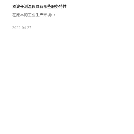
延长测温区间，同时也便利用户挑选工作的顺利开展让
好的测温仪器帮助矫正日常采集的数据。1.注意应用场
双波长测温仪具有哪些服务特性
合双波长测温仪自身的组件情况相较于其他单色和单波
段的仪器更为复杂，从而需要企业对自身生存场景的空
在原本的工业生产环境中...
间大小以及需求等级来对仪器进行配置。在确...
随着光电二极管的应用要求在不断提高，使得一些有让
2022
-
04
-
27
二极管组件产生损伤的设备被得到更新来提升产线运转
效能。因此所出现的双波长测温仪便受到了众多用户的
关注以及准确应用，那么具体而言用户需要了解此类测
温设备哪方面的服务特性情况？1.测温区间合理双波长
测温仪在使用过程中经过适合的标记活动来开展具体的
输入工作，通过激光调制频率来对仪器与工厂生产实验
所需的温度区间进行混合。使得输入和输出的...