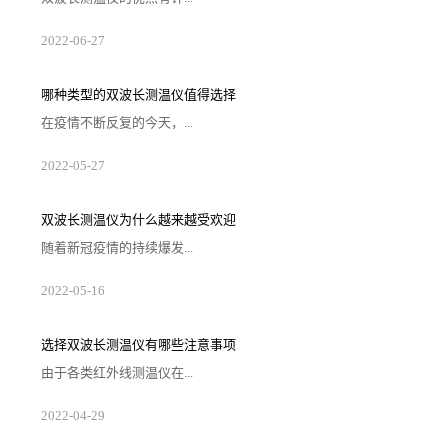
多，不仅仅可以测量视野内较高的温度点，也可以对一
2022
-
06
-
27
些人们无法手动去测量温度的物品或者场景来进行测
温。虽然仪器具有快速测温和克服一些离子和激光能量
干扰的功能，但是我们也要了解在选择产品的注意事
项，那么在选择产品应该注意哪些问题，下面为大家解
哪种类型的双波长测温仪值得选择
析原因。1. 注意操作是否方便在选购双波长测温仪的时
候需要考虑一下产品操作的方便性，如果在一些需要快
在疫情不断反复的今天，...
速测量温度的场景中使用的时候过于复杂，那样...
单一类型的测温手段不被市场所认可，甚至存在一些难
2022
-
05
-
27
以快速解决的问题，故双波长测温仪便派上了用场，这
类装置将弥补潜在的不足和缺陷，故被大量投入到市场
中。现阶段的问题重新摆放在桌面上，那就是哪种类型
的测温仪值得被意向客户选择，结合下述内容便可大致
双波长测温仪为什么越来越受欢迎
推断出较佳的备选对象。1、测试效果较准确的测温仪双
波长测温仪能否确保较准确的测试结果，这是客户判断
随着新冠疫情的持续爆发...
这类装置会查看的衡量标准，虽然数据不可能...
，不少商城、电影院、餐厅等公共场所都开始进行体温
2022
-
05
-
16
测量。因此，对于测温仪的需求也在不断增加。双波长
测温仪凭借自身良好的使用效果，逐渐在市场上传播
开。那么，双波长测温仪为什么越来越受欢迎呢？1、抗
干扰性强传统的单波长红外测温仪，在特定波长范围内
选择双波长测温仪有哪些注意事项
测量红外能量振幅。其传感器测量的是被测范围内的平
均温度，且受发射率变化、沾污的镜头和光学干扰的影
由于各类红外线测温仪在...
响，如果来自背景干扰热源的红外能量足够大，...
波段范围的应用效果有着质的差异，需要企业在明确自
2022
-
04
-
29
身的测温范围及高低情况来对仪器进行挑选。由此所出
现的双波长测温仪便可以针对大多数企业操控的需求来