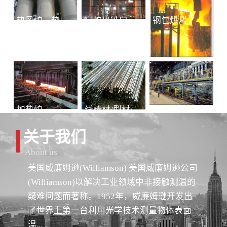
热风炉、热风总管
高炉出铁口铁水连续测温
钢包烘烤
加热炉
线棒材/型材/管材
冷轧-退火
关于我们
About us
美国威廉姆逊(Williamson) 美国威廉姆逊公司
(Williamson)以解决工业领域中非接触测温的
疑难问题而著称。1952年，威廉姆逊开发出
了世界上第一台利用光学技术测量物体表面
温...