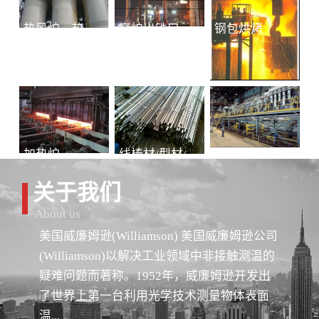
热风炉、热风总管
高炉出铁口铁水连续测温
钢包烘烤
加热炉
线棒材/型材/管材
冷轧-退火
关于我们
About us
美国威廉姆逊(Williamson) 美国威廉姆逊公司
(Williamson)以解决工业领域中非接触测温的
疑难问题而著称。1952年，威廉姆逊开发出
了世界上第一台利用光学技术测量物体表面
温...