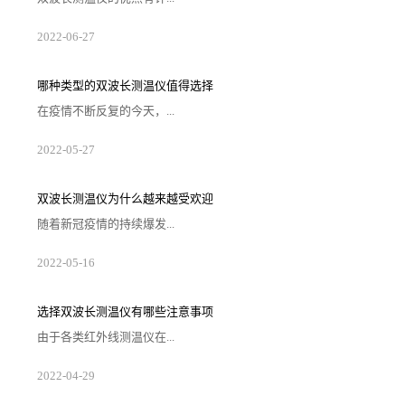
多，不仅仅可以测量视野内较高的温度点，也可以对一
2022
-
06
-
27
些人们无法手动去测量温度的物品或者场景来进行测
温。虽然仪器具有快速测温和克服一些离子和激光能量
干扰的功能，但是我们也要了解在选择产品的注意事
项，那么在选择产品应该注意哪些问题，下面为大家解
哪种类型的双波长测温仪值得选择
析原因。1. 注意操作是否方便在选购双波长测温仪的时
候需要考虑一下产品操作的方便性，如果在一些需要快
在疫情不断反复的今天，...
速测量温度的场景中使用的时候过于复杂，那样...
单一类型的测温手段不被市场所认可，甚至存在一些难
2022
-
05
-
27
以快速解决的问题，故双波长测温仪便派上了用场，这
类装置将弥补潜在的不足和缺陷，故被大量投入到市场
中。现阶段的问题重新摆放在桌面上，那就是哪种类型
的测温仪值得被意向客户选择，结合下述内容便可大致
双波长测温仪为什么越来越受欢迎
推断出较佳的备选对象。1、测试效果较准确的测温仪双
波长测温仪能否确保较准确的测试结果，这是客户判断
随着新冠疫情的持续爆发...
这类装置会查看的衡量标准，虽然数据不可能...
，不少商城、电影院、餐厅等公共场所都开始进行体温
2022
-
05
-
16
测量。因此，对于测温仪的需求也在不断增加。双波长
测温仪凭借自身良好的使用效果，逐渐在市场上传播
开。那么，双波长测温仪为什么越来越受欢迎呢？1、抗
干扰性强传统的单波长红外测温仪，在特定波长范围内
选择双波长测温仪有哪些注意事项
测量红外能量振幅。其传感器测量的是被测范围内的平
均温度，且受发射率变化、沾污的镜头和光学干扰的影
由于各类红外线测温仪在...
响，如果来自背景干扰热源的红外能量足够大，...
波段范围的应用效果有着质的差异，需要企业在明确自
2022
-
04
-
29
身的测温范围及高低情况来对仪器进行挑选。由此所出
现的双波长测温仪便可以针对大多数企业操控的需求来