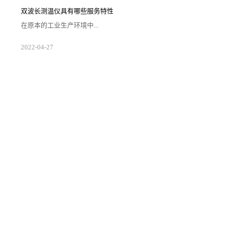
延长测温区间，同时也便利用户挑选工作的顺利开展让
好的测温仪器帮助矫正日常采集的数据。1.注意应用场
双波长测温仪具有哪些服务特性
合双波长测温仪自身的组件情况相较于其他单色和单波
段的仪器更为复杂，从而需要企业对自身生存场景的空
在原本的工业生产环境中...
间大小以及需求等级来对仪器进行配置。在确...
随着光电二极管的应用要求在不断提高，使得一些有让
2022
-
04
-
27
二极管组件产生损伤的设备被得到更新来提升产线运转
效能。因此所出现的双波长测温仪便受到了众多用户的
关注以及准确应用，那么具体而言用户需要了解此类测
温设备哪方面的服务特性情况？1.测温区间合理双波长
测温仪在使用过程中经过适合的标记活动来开展具体的
输入工作，通过激光调制频率来对仪器与工厂生产实验
所需的温度区间进行混合。使得输入和输出的...