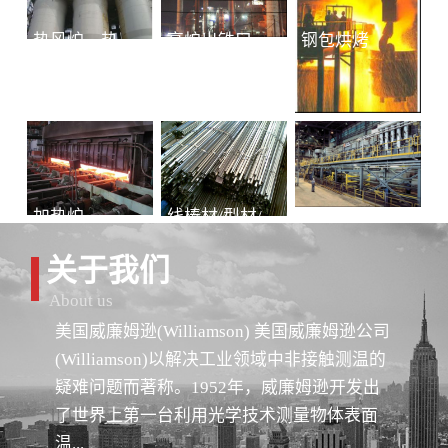
热风炉、热风总管
高炉出铁口铁水连续测温
钢包烘烤
加热炉
线棒材/型材/管材
冷轧-退火
关于我们
About us
美国威廉姆逊(Williamson) 美国威廉姆逊公司
(Williamson)以解决工业领域中非接触测温的
疑难问题而著称。1952年，威廉姆逊开发出
了世界上第一台利用光学技术测量物体表面
温...