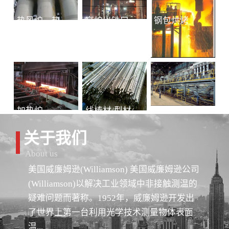
热风炉、热风总管
高炉出铁口铁水连续测温
钢包烘烤
加热炉
线棒材/型材/管材
冷轧-退火
关于我们
About us
美国威廉姆逊(Williamson) 美国威廉姆逊公司
(Williamson)以解决工业领域中非接触测温的
疑难问题而著称。1952年，威廉姆逊开发出
了世界上第一台利用光学技术测量物体表面
温...