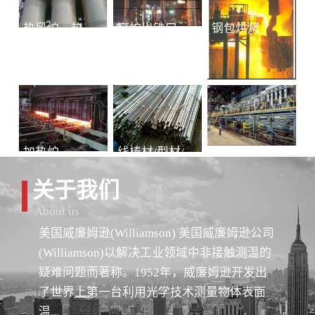
热风炉、热风总管
高炉出铁口铁水连续测温
钢包烘烤
加热炉
线棒材/型材/管材
冷轧-退火
关于我们
About us
美国威廉姆逊(Williamson) 美国威廉姆逊公司
(Williamson)以解决工业领域中非接触测温的
疑难问题而著称。1952年，威廉姆逊开发出
了世界上第一台利用光学技术测量物体表面
温...