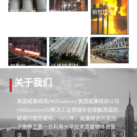
热风炉、热风总管
高炉出铁口铁水连续测温
钢包烘烤
加热炉
线棒材/型材/管材
冷轧-退火
关于我们
About us
美国威廉姆逊(Williamson) 美国威廉姆逊公司
(Williamson)以解决工业领域中非接触测温的
疑难问题而著称。1952年，威廉姆逊开发出
了世界上第一台利用光学技术测量物体表面
温...