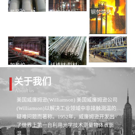
热风炉、热风总管
高炉出铁口铁水连续测温
钢包烘烤
加热炉
线棒材/型材/管材
冷轧-退火
关于我们
About us
美国威廉姆逊(Williamson) 美国威廉姆逊公司
(Williamson)以解决工业领域中非接触测温的
疑难问题而著称。1952年，威廉姆逊开发出
了世界上第一台利用光学技术测量物体表面
温...