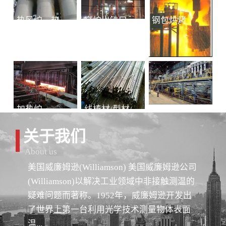
热风炉、热风总管
高炉出铁口铁水连续测温
钢包烘烤
加热炉
线棒材/型材/管材
冷轧-退火
关于我们
About us
美国威廉姆逊(Williamson) 美国威廉姆逊公司
(Williamson)以解决工业领域中非接触测温的
疑难问题而著称。1952年，威廉姆逊开发出
了世界上第一台利用光学技术测量物体表面
温...