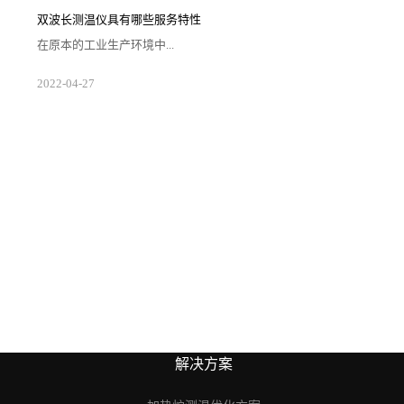
延长测温区间，同时也便利用户挑选工作的顺利开展让
好的测温仪器帮助矫正日常采集的数据。1.注意应用场
双波长测温仪具有哪些服务特性
合双波长测温仪自身的组件情况相较于其他单色和单波
段的仪器更为复杂，从而需要企业对自身生存场景的空
在原本的工业生产环境中...
间大小以及需求等级来对仪器进行配置。在确...
随着光电二极管的应用要求在不断提高，使得一些有让
2022
-
04
-
27
二极管组件产生损伤的设备被得到更新来提升产线运转
效能。因此所出现的双波长测温仪便受到了众多用户的
关注以及准确应用，那么具体而言用户需要了解此类测
温设备哪方面的服务特性情况？1.测温区间合理双波长
测温仪在使用过程中经过适合的标记活动来开展具体的
输入工作，通过激光调制频率来对仪器与工厂生产实验
所需的温度区间进行混合。使得输入和输出的...
解决方案