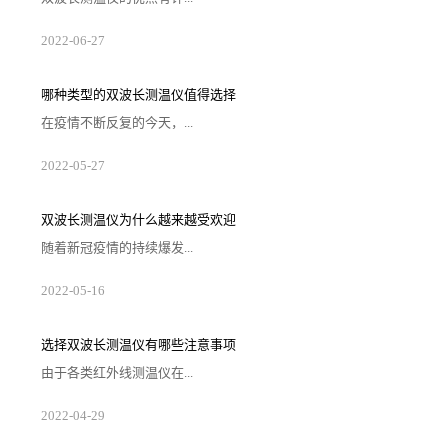
多，不仅仅可以测量视野内较高的温度点，也可以对一
2022
-
06
-
27
些人们无法手动去测量温度的物品或者场景来进行测
温。虽然仪器具有快速测温和克服一些离子和激光能量
干扰的功能，但是我们也要了解在选择产品的注意事
项，那么在选择产品应该注意哪些问题，下面为大家解
哪种类型的双波长测温仪值得选择
析原因。1. 注意操作是否方便在选购双波长测温仪的时
候需要考虑一下产品操作的方便性，如果在一些需要快
在疫情不断反复的今天，...
速测量温度的场景中使用的时候过于复杂，那样...
单一类型的测温手段不被市场所认可，甚至存在一些难
2022
-
05
-
27
以快速解决的问题，故双波长测温仪便派上了用场，这
类装置将弥补潜在的不足和缺陷，故被大量投入到市场
中。现阶段的问题重新摆放在桌面上，那就是哪种类型
的测温仪值得被意向客户选择，结合下述内容便可大致
双波长测温仪为什么越来越受欢迎
推断出较佳的备选对象。1、测试效果较准确的测温仪双
波长测温仪能否确保较准确的测试结果，这是客户判断
随着新冠疫情的持续爆发...
这类装置会查看的衡量标准，虽然数据不可能...
，不少商城、电影院、餐厅等公共场所都开始进行体温
2022
-
05
-
16
测量。因此，对于测温仪的需求也在不断增加。双波长
测温仪凭借自身良好的使用效果，逐渐在市场上传播
开。那么，双波长测温仪为什么越来越受欢迎呢？1、抗
干扰性强传统的单波长红外测温仪，在特定波长范围内
选择双波长测温仪有哪些注意事项
测量红外能量振幅。其传感器测量的是被测范围内的平
均温度，且受发射率变化、沾污的镜头和光学干扰的影
由于各类红外线测温仪在...
响，如果来自背景干扰热源的红外能量足够大，...
波段范围的应用效果有着质的差异，需要企业在明确自
2022
-
04
-
29
身的测温范围及高低情况来对仪器进行挑选。由此所出
现的双波长测温仪便可以针对大多数企业操控的需求来