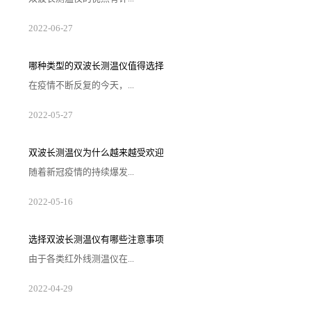
多，不仅仅可以测量视野内较高的温度点，也可以对一
2022
-
06
-
27
些人们无法手动去测量温度的物品或者场景来进行测
温。虽然仪器具有快速测温和克服一些离子和激光能量
干扰的功能，但是我们也要了解在选择产品的注意事
项，那么在选择产品应该注意哪些问题，下面为大家解
哪种类型的双波长测温仪值得选择
析原因。1. 注意操作是否方便在选购双波长测温仪的时
候需要考虑一下产品操作的方便性，如果在一些需要快
在疫情不断反复的今天，...
速测量温度的场景中使用的时候过于复杂，那样...
单一类型的测温手段不被市场所认可，甚至存在一些难
2022
-
05
-
27
以快速解决的问题，故双波长测温仪便派上了用场，这
类装置将弥补潜在的不足和缺陷，故被大量投入到市场
中。现阶段的问题重新摆放在桌面上，那就是哪种类型
的测温仪值得被意向客户选择，结合下述内容便可大致
双波长测温仪为什么越来越受欢迎
推断出较佳的备选对象。1、测试效果较准确的测温仪双
波长测温仪能否确保较准确的测试结果，这是客户判断
随着新冠疫情的持续爆发...
这类装置会查看的衡量标准，虽然数据不可能...
，不少商城、电影院、餐厅等公共场所都开始进行体温
2022
-
05
-
16
测量。因此，对于测温仪的需求也在不断增加。双波长
测温仪凭借自身良好的使用效果，逐渐在市场上传播
开。那么，双波长测温仪为什么越来越受欢迎呢？1、抗
干扰性强传统的单波长红外测温仪，在特定波长范围内
选择双波长测温仪有哪些注意事项
测量红外能量振幅。其传感器测量的是被测范围内的平
均温度，且受发射率变化、沾污的镜头和光学干扰的影
由于各类红外线测温仪在...
响，如果来自背景干扰热源的红外能量足够大，...
波段范围的应用效果有着质的差异，需要企业在明确自
2022
-
04
-
29
身的测温范围及高低情况来对仪器进行挑选。由此所出
现的双波长测温仪便可以针对大多数企业操控的需求来