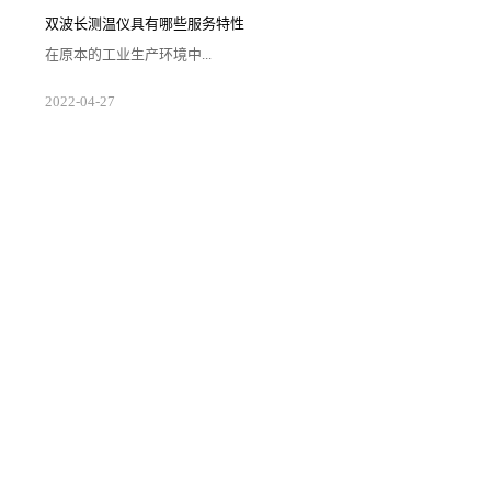
延长测温区间，同时也便利用户挑选工作的顺利开展让
好的测温仪器帮助矫正日常采集的数据。1.注意应用场
双波长测温仪具有哪些服务特性
合双波长测温仪自身的组件情况相较于其他单色和单波
段的仪器更为复杂，从而需要企业对自身生存场景的空
在原本的工业生产环境中...
间大小以及需求等级来对仪器进行配置。在确...
随着光电二极管的应用要求在不断提高，使得一些有让
2022
-
04
-
27
二极管组件产生损伤的设备被得到更新来提升产线运转
效能。因此所出现的双波长测温仪便受到了众多用户的
关注以及准确应用，那么具体而言用户需要了解此类测
温设备哪方面的服务特性情况？1.测温区间合理双波长
测温仪在使用过程中经过适合的标记活动来开展具体的
输入工作，通过激光调制频率来对仪器与工厂生产实验
所需的温度区间进行混合。使得输入和输出的...