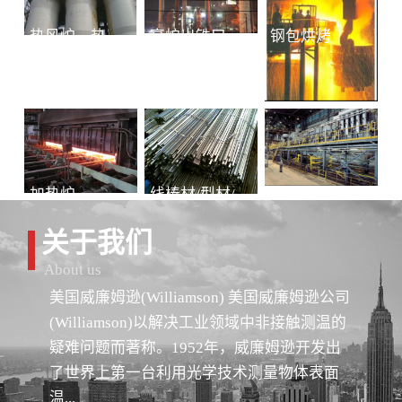
热风炉、热风总管
高炉出铁口铁水连续测温
钢包烘烤
加热炉
线棒材/型材/管材
冷轧-退火
关于我们
About us
美国威廉姆逊(Williamson) 美国威廉姆逊公司
(Williamson)以解决工业领域中非接触测温的
疑难问题而著称。1952年，威廉姆逊开发出
了世界上第一台利用光学技术测量物体表面
温...